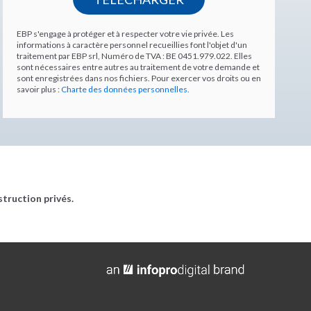
EBP s'engage à protéger et à respecter votre vie privée. Les
informations à caractère personnel recueillies font l'objet d'un
traitement par EBP srl, Numéro de TVA : BE 0451.979.022. Elles
sont nécessaires entre autres au traitement de votre demande et
sont enregistrées dans nos fichiers. Pour exercer vos droits ou en
savoir plus :
Charte des données personnelles.
struction privés.